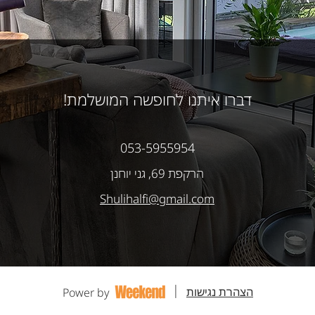
דברו איתנו לחופשה המושלמת!
053-5955954
הרקפת 69, גני יוחנן
Shulihalfi@gmail.com
הצהרת נגישות
Power by
|