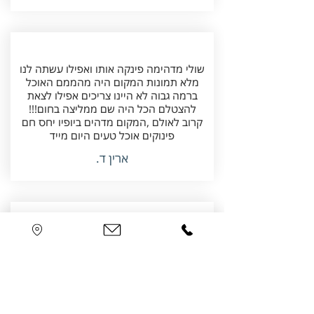
שולי מדהימה פינקה אותו ואפילו עשתה לנו
מלא תמונות המקום היה מהממם האוכל
ברמה גבוה לא היינו צריכים אפילו לצאת
להצטלם הכל היה שם ממליצה בחום!!!
קרוב לאולם ,המקום מדהים ביופיו יחס חם
פינוקים אוכל טעים היום מייד
ארין ד.
מעבר לזה שהמקום היה מהמם ומהפנט,
בעלת המקום הייתה פשוט מדהימה וכל כך
שירותית. בצימר הייתה חשיבה על כל פרט
ובמיוחד על הקטנים ביותר- קרש חיתוך,
סכו״ם מסודר במגירות, כוסות לכל שתייה
שרק תרצו ועוד הרבהה (היה אפילו רמיקוב)